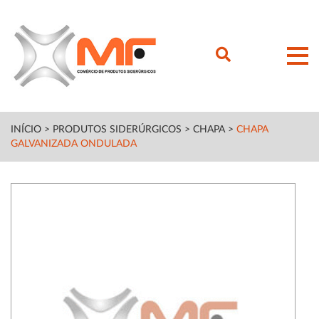
INÍCIO
>
PRODUTOS SIDERÚRGICOS
>
CHAPA
>
CHAPA
GALVANIZADA ONDULADA