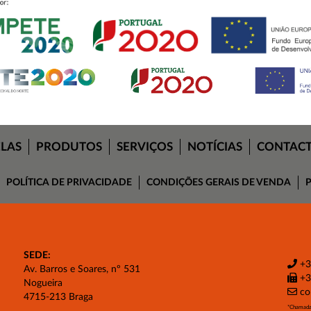
ELAS
PRODUTOS
SERVIÇOS
NOTÍCIAS
CONTAC
POLÍTICA DE PRIVACIDADE
CONDIÇÕES GERAIS DE VENDA
P
SEDE:
+3
Av. Barros e Soares, nº 531
+3
Nogueira
co
4715-213 Braga
*Chamada 